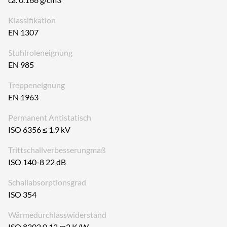
Klassifikation
EN 1307
Stuhlroleneignung
EN 985
Treppeneignung
EN 1963
Permanent Antistatisch
ISO 6356 ≤ 1.9 kV
Trittschallverbesserungmaß
ISO 140-8 22 dB
Schallabsorptionsgrad
ISO 354
Wärmedurchlasswiderstand
ISO 8302 0,12 m2 K/W