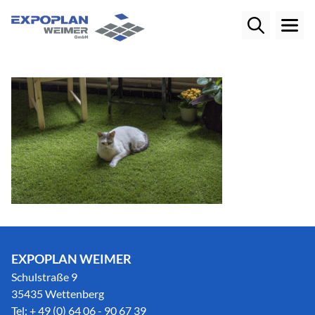
EXPOPLAN WEIMER
Schulstraße 9
35435 Wettenberg
Tel: + 49 (0) 64 06 - 90 67 39