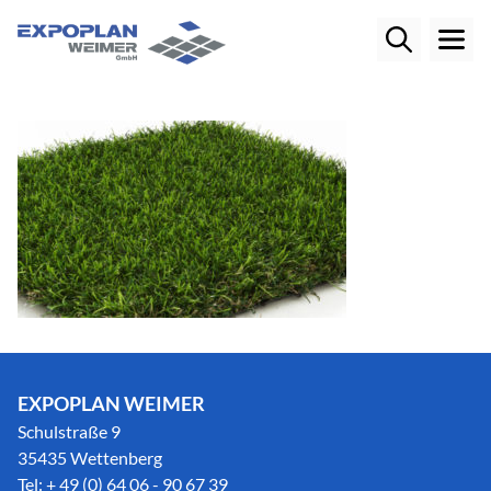
EXPOPLAN WEIMER
Schulstraße 9
35435 Wettenberg
Tel: + 49 (0) 64 06 - 90 67 39